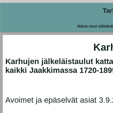
Ta
Nämä sivut välittävä
Kar
Karhujen jälkeläistaulut katt
kaikki Jaakkimassa 1720-1899
Avoimet ja epäselvät asiat 3.9