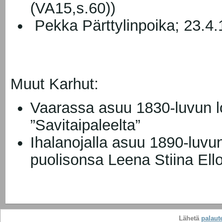
(VA15,s.60))
Pekka Pärttylinpoika; 23.4
Muut Karhut:
Vaarassa asuu 1830-luvun l
”Savitaipaleelta”
Ihalanojalla asuu 1890-luvun
puolisonsa Leena Stiina Ell
Lähetä
palaute